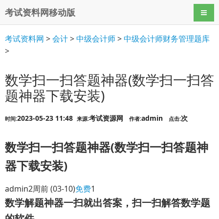
考试资料网移动版
导航
考试资料网
>
会计
>
中级会计师
>
中级会计师财务管理题库
>
数学扫一扫答题神器(数学扫一扫答
题神器下载安装)
2023-05-23 11:48
考试资源网
admin
次
时间:
来源:
作者:
点击:
数学扫一扫答题神器(数学扫一扫答题神
器下载安装)
admin
2周前
(03-10)
免费
1
数学解题神器一扫就出答案，扫一扫解答数学题
的软件