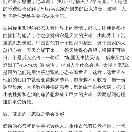
们都来安慰他，他却说：“我只不过损失了2个马克。”正是他
的乐观心态化解了50万马克家产损失的巨大痛苦。这样，尤
利乌斯注定终生要与快乐为伍。
如果你用悲观的心态去看世界上的事情，那么，即使是很小
的挫折与痛苦，你也会觉得它是天大的灾难，由此背上了沉
重的思想包袱。中国古代有一个国家叫杞国，这个国家的人
总担心有一天天会塌下来，一整天地提心吊胆，惶惶不可终
日。于是后人流传下一句话：“杞国无事忧天倾。”后来又由此
造出了“杞人忧天”的 成语 。杞国人为什么会担心天塌下来?就
是因为他们是用消极悲观的心态去看世界，这样，这世界在
他们的心目中就会变得越来越坏，越来越不可收拾。据一份
调查显示，大多数精神疾病患者，都是由于自寻烦恼，把很
小的挫折和点滴的痛苦想象成了巨大的灾难，因而感到心理
难以承受所致。
四、健康的心态就是学会宽容
健康的心态就是学会宽容他人。相传古代有位老禅师，一晚