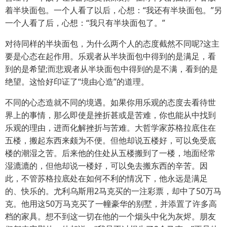
着半块面包。一个人看了以后，心想：“我还有半块面包。”另
一个人看了后，心想：“我只有半块面包了。”
对待同样的半块面包，为什么两个人的态度截然不同呢?这主
要是心态在起作用。乐观者从半块面包中得到的是满足，看
到的是希望;而悲观者从半块面包中得到的是不满，看到的是
绝望。这恰好印证了“境由心造”的道理。
不同的心态造就不同的境遇。如果你用乐观的态度去看待世
界上的事情，那么即使是挫折甚或是苦难，你也能从中找到
乐观的理由，进而化解挫折与苦难。大哲学家苏格拉底住在
五楼，搬起东西来颇为不便。但他却说五楼好，可以免受底
楼的潮湿之苦。后来他的住处从五楼搬到了一楼，地面经常
湿漉漉的，但他却说一楼好，可以免去搬东西的辛苦。因
此，不管苏格拉底处在如何不利的情况下，他永远是满足
的、快乐的。尤利乌斯用2马克买的一注彩票，却中了50万马
克。他用这50万马克买了一幢豪华的别墅，并添置了许多高
档的家具。想不到这一切在他的一个烟头中化为灰烬。朋友