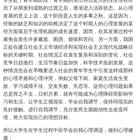
学生处于青年期阶段，青年期的突出特点是人的性生理在经
历了从萌发到成熟的过渡之后，逐渐进入活跃状态。从心理
发展的意义上说，这个阶段是人生的多事之秋。这是因为，
经验的缺乏和知识的幼稚决定了这个时期人的心理发展的某
些方面落后于生理机能的成长速度。因而，在其发展过程中
难免会发生许多尴尬、困惑、烦恼和苦闷。另一方面，我国
正处在建立社会主义市场经济和实现社会主义现代化战略目
标的关键时期。社会情况正在发生复杂和深刻的变化，社会
竞争日趋激烈，生活节奏日益加快，科学技术急剧发展。这
种情况也会在早晚要进入社会的青年学生中引发这样或那样
的心理矛盾和心理冲突，例如父母下岗、家庭生活发生变
故、学习成绩不佳、交友失败、失恋等。这些心理问题如果
总是挥之不去，日积月累，就有可能成为心理障碍而影响学
习和生活。让学生正视现实，学会自我调节，保持同现实的
良好接触。进行自我调节，充分发挥主观能动性去改造环
境，努力实现自己的理想目标。
所以大学生在学生过程中应学会自我心理调适，做到心理健
康：