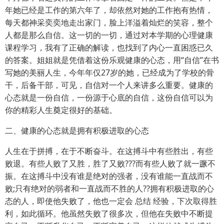
年她已经是工作的第六年了，却依然对她的工作抱有热情，
每天都神采奕奕地走出家门，脸上洋溢着灿烂的笑容，整个
人都是那么自信。这一切的一切，通过对本学期的心理健康
课程学习，我有了正确的解读，也找到了内心一直困惑已久
的答案。姐姐就是凭借着这份乐观健康的心态，用“自信”在书
写她的美丽人生，今年年仅27岁的她，已经成为了学校的骨
干，后备干部，可见，自信对一个人来讲多么重要。健康的
心态就是一份自信，一份源于心底的自信，这份自信可以为
你的精彩人生奠定很好的基础。
二、健康的心态就是拥有积极进取的心态
人生在于拼搏，在于不断奋斗。在这搏斗中有些胜出，有些
败退。有些人败了又胜，胜了又败???而有些人败了就一蹶不
振。在这搏斗中没有谁是绝对的强者，没有谁能一直战而不
败;只有绝对的弱者和一直战而不胜的人??拥有积极进取的心
态的人，即使他失败了，他也一定会 总结 经验，下次取得胜
利，如此循环。他虽然失败了很多次，但他在失败中不断提