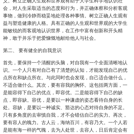
义。树立正确人生观和世界观有助于大学生科学地认识社
会，对人生采取适当的态度和行为，并正确体察和分析客观
事物，做到冷静而稳妥地处理各种事情。树立正确人生观有
益与塑造健康的人格。具有正确的人生观和世界观的大学生
能敏锐的而客观地认识世界，在工作中富有创新和开头精
神，敢于并乐于把爱慷慨地献给他人与社会。
第二、 要有健全的自我意识
首先，要保持一个清醒的头脑，对自我有一个全面清晰地认
识。一个人只有对自己有了清楚的认知，才能发现自己的优
点所在和缺点所在。与此同时也会发现，自己适合做什么，
不适合做什么。其次，要有容我的胸怀。这包括两方面，一
是能容得下自己的优点，即容优。二是能容得下自己的缺
点，即容缺。容优，是要以一种谦虚的姿态看待自身的长
处。容缺，是要以一种诚实、豁达的心态对待自身的不足。
只有多角度的去审慎自我，才不会错估自己的实力。再次，
要有容人的魄力。古人云，海纳百川，有容乃大。一个人若
是能有海一样的气魄，去为人处世，去容人，日后肯定会有