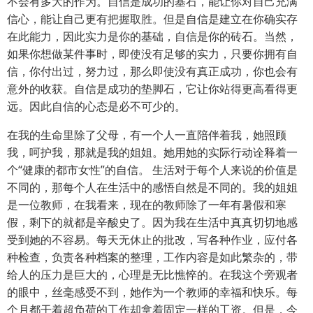
不会有多大的作为。自信是成功的基石，能让你对自己充满
信心，能让自己更有把握取胜。但是自信是建立在你确实存
在此能力，因此实力是你的基础，自信是你的砖石。当然，
如果你想做某件事时，即使没有足够的实力，只要你拥有自
信，你付出过，努力过，那么即使没有真正成功，你也会有
意外的收获。自信是成功的垫脚石，它让你站得更高看得更
远。因此自信的心态是必不可少的。
在我的生命里除了父母，有一个人一直陪伴着我，她照顾
我，呵护我，那就是我的姐姐。她用她的实际行动诠释着一
个“健康的都市女性”的自信。 生活对于每个人来说的价值是
不同的，那每个人在生活中的感悟自然是不同的。我的姐姐
是一位教师，在我看来，现在的教师除了一年有暑假和寒
假，剩下的就都是辛酸史了。因为我在生活中真真切切地感
受到她的不容易。每天无休止的批改，写各种作业，应付各
种检查，负责各种档案的整理，工作内容是如此繁杂的，带
给人的压力是巨大的，心理是无比憔悴的。在我这个旁观者
的眼中，丝毫感受不到，她作为一个教师的幸福和快乐。每
个月都干着超负荷的工作却拿着固定一样的工资。但是，今