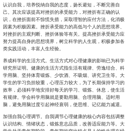
认识自我，培养悦纳自我的态度，扬长避短，不断完善自
己。其次应该提高对挫折的承受能力，对挫折有正确的认
识，在挫折面前不惊慌失措，采取理智的应付方法，化消极
因素为积极因素。挫折承受能力的高低与个人的思想境界、
对挫折的主观判断、挫折体验等有关。提高挫折承受能力应
努力提高自身的思想境界，树立科学的人生观，积极参加各
类实践活动，丰富人生经验。
养成科学的生活方式。生活方式对心理健康的影响已为科学
研究所证明。健康的生活方式指生活有规律、劳逸结合、科
学用脑、坚持体育锻炼、少饮酒、不吸烟、讲究卫生等。大
学生的学习负担较重，心理压力较大，为了长期保持学习的
效率，必须科学地安排好每天的学习、锻炼、休息，使生活
有规律。学会科学用脑就是要勤用脑、合理用脑、适时用
脑，避免用脑过度引起神经衰弱，使思维、记亿能力减退。
加强自我心理调节。自我调节心理健康的核心内容包括调整
认识结构、情绪状态，锻炼意志品质，改善适应能力等。大