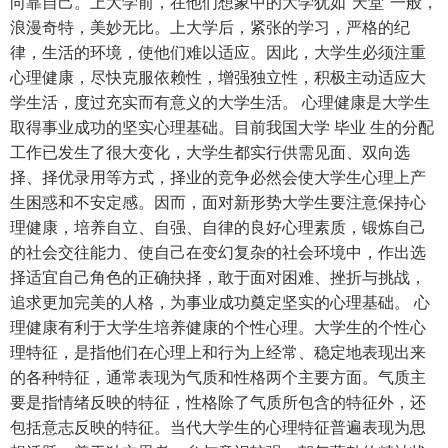
向靠自己。上大学前，在他们想象中的大学犹如“天堂”一般，
浪漫奇特，美妙无比。上大学后，紧张的学习，严格的纪
律，生活的环境，使他们难以适应。因此，大学生必须注重
心理健康，尽快克服依赖性，增强独立性，积极主动适应大
学生活，度过充实而有意义的大学生活。 心理健康是大学生
取得事业成功的坚实心理基础。目前我国大学 毕业 生的分配
工作已发生了很大变化，大学生都实行供需见面、双向选
择、择优录用等方式，择业的竞争必然会使大学生心理上产
生困惑和不安定感。因而，面对新形势大学生要注意保持心
理健康，培养自立、自强、自律的良好心理素质，锻炼自己
的社会交往能力、使自己在变幻复杂的社会环境中，作出选
择适宜自己角色的正确抉择，敢于面对困难、挫折与挑战，
追求更加完美的人格，为事业成功奠定坚实的心理基础。 心
理健康有利于大学生培养健康的个性心理。大学生的个性心
理特征，是指他们在心理上和行为上经常、稳定地表现出来
的各种特征，通常表现为气质和性格两个主要方面。气质主
要是指情绪反映的特征，性格除了气质所包含的特征外，还
包括意志反映的特征。当代大学生的心理特征普遍表现为思