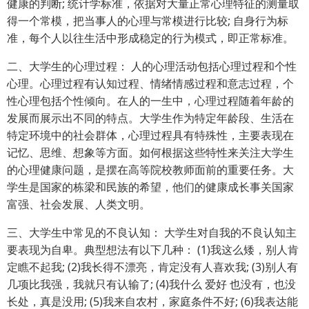
健康的判断; 统计学标准，依据对大量正常心理特征的测量取
得一个常模，把当事人的心理与常模进行比较; 自身行为标
准，每个人以往生活中形成稳定的行为模式，即正常标准。
二、大学生的心理过程： 人的心理活动包括心理过程和个性
心理。心理过程有认知过程、情绪情感过程和意志过程，个
性心理包括个性倾向。在人的一生中，心理过程随着年龄的
发展而展示出不同的特点。大学生作为特定年龄段、生活在
特定环境中的社会群体，心理过程具有特殊性，主要表现在
记忆、思维、想象等方面。如何根据这些特性来关注大学生
的心理健康问题，是摆在高等院校教师面前的重要任务。大
学生是国家的栋梁和民族的希望，他们的健康成长事关国家
富强、社会发展、人类文明。
三、大学生中常见的不良认知： 大学生对自我的不良认知主
要表现为自卑。典型想法有以下几种： (1)我这么矮，别人肯
定瞧不起我; (2)我长得不漂亮，肯定没有人喜欢我; (3)别人有
几项比我强，我就只有认输了; (4)我什么 爱好 也没有，也没
长处，真是没用; (5)我来自农村，家庭条件不好; (6)我表达能