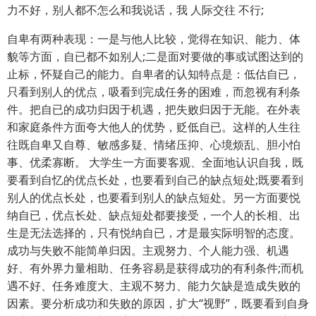
力不好，别人都不怎么和我说话，我 人际交往 不行;
自卑有两种表现：一是与他人比较，觉得在知识、能力、体
貌等方面，自已都不如别人;二是面对要做的事或试图达到的
止标，怀疑自己的能力。自卑者的认知特点是：低估自已，
只看到别人的优点，吸看到完成任务的困难，而忽视有利条
件。把自已的成功归因于机遇，把失败归因于无能。在外表
和家庭条件方面夸大他人的优势，贬低自已。这样的人生往
往既自卑又自尊、敏感多疑、情绪压抑、心境烦乱、胆小怕
事、优柔寡断。 大学生一方面要客观、全面地认识自我，既
要看到自忆的优点长处，也要看到自己的缺点短处;既要看到
别人的优点长处，也要看到别人的缺点短处。另一方面要悦
纳自已，优点长处、缺点短处都要接受，一个人的长相、出
生是无法选择的，只有悦纳自已，才是最实际明智的态度。
成功与失败不能简单归因。主观努力、个人能力强、机遇
好、有外界力量相助、任务容易是获得成功的有利条件;而机
遇不好、任务难度大、主观不努力、能力欠缺是造成失败的
因素。要分析成功和失败的原因，扩大“视野”，既要看到自身