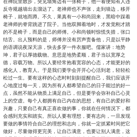
在禅院里散步，突见墙角边有一张椅子，他一看便知有人违
反寺规越墙出去溜达了。老禅师也不声张，走到墙边，移开
椅子，就地而蹲。不久，果真有一小和尚回来，黑暗中踩着
老禅师的脊背跳进了院子。当他双脚着地时，才发觉刚才踏
的不是椅子，而是自己的师傅。小和尚顿时惊慌失措，张口
结舌。出人预料的是，师傅并没有厉声责备他，只是以平静
的语调说夜深天凉，快去多穿一件衣服吧。儒家讲：地势
坤，君子以厚德载物。意思是地势柔顺，君子当以宽厚之
德，容载万物。所以人要经常抱着宽容的心态，才能更好的
感化人，教育人。于是我们要学会开开心心活到老，轻轻松
松过一生。要有这样的心态时时刻刻提醒自己，我们应该开
心地度过每一天，因为所有人都希望自己的日子能过的好一
点，虽然不能从物质上满足自己，但是要学会弥补自己心灵
上的空虚。每个人都拥有自己内在的思想，有自己的爱好和
兴趣，只要自己有真正喜欢做的事，你就在任何情况下，都
会感到充实和踏实。所以人要有理想，要有志向，一旦发现
要做的事情符合自己的理想和志向，你就一定抓紧时间把它
做好，尽量做得更完美，让自己满意，也要让别人满意，这